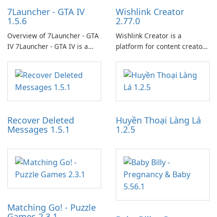
7Launcher - GTA IV
Wishlink Creator
1.5.6
2.77.0
Overview of 7Launcher - GTA
Wishlink Creator is a
IV 7Launcher - GTA IV is a
platform for content creators
specialized software
designed to monetize their
application designed to
work through built-in brand
optimize the gaming
partnerships and integrated
experience for Grand Theft
tools for content distribution
Auto IV.
and audience engagement.
Recover Deleted
Huyền Thoại Làng Lá
Messages 1.5.1
1.2.5
Matching Go! - Puzzle
Games 2.3.1