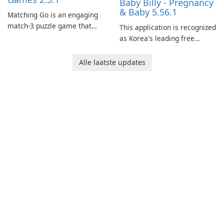
Baby Billy - Pregnancy
& Baby 5.56.1
Matching Go is an engaging
match-3 puzzle game that
This application is recognized
invites players to join Chloe
as Korea's leading free
and her charming corgi,
platform for pregnancy and
Ollie, on an adventurous
baby tracking, offering
Alle laatste updates
journey across diverse
essential healthcare tips and
landscapes.
doctor-approved articles.