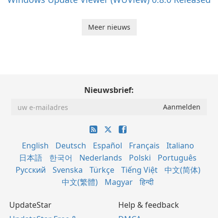
Meer nieuws
Nieuwsbrief:
English
Deutsch
Español
Français
Italiano
日本語
한국어
Nederlands
Polski
Português
Русский
Svenska
Türkçe
Tiếng Việt
中文(简体)
中文(繁體)
Magyar
हिन्दी
UpdateStar
Help & feedback