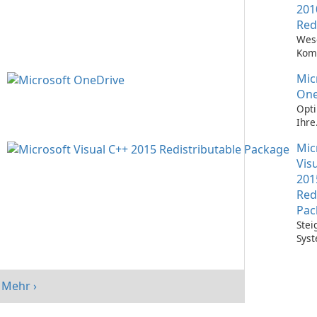
201
Red
Wes
Kom
Ausf
Mic
Visu
Anw
One
Opti
Ihre
Date
Mic
mit 
One
Vis
201
Red
Pac
Stei
Syst
mit 
Visu
Redi
Mehr ›
Pack