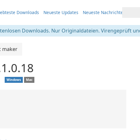
iebteste Downloads
Neueste Updates
Neueste Nachrichten
stenlosen Downloads. Nur Originaldateien. Virengeprüft und
c maker
1.0.18
❘
Windows
Mac