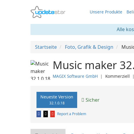
Unsere Produkte
Bel
Alle ko
Startseite
Foto, Grafik & Design
Musi
Music maker 32.
MAGIX Software GmbH
❘
Kommerziell
Neueste Version
Sicher
32.1.0.18
Report a Problem