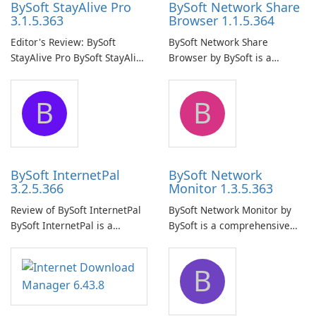
BySoft StayAlive Pro
BySoft Network Share
3.1.5.363
Browser 1.1.5.364
Editor's Review: BySoft
BySoft Network Share
StayAlive Pro BySoft StayAlive
Browser by BySoft is a
Pro is a reliable software
comprehensive software
application designed to
application that allows users
B
B
ensure the continuous and
to easily browse and manage
uninterrupted operation of
shared folders on their
your computer system.
network.
BySoft InternetPal
BySoft Network
3.2.5.366
Monitor 1.3.5.363
Review of BySoft InternetPal
BySoft Network Monitor by
BySoft InternetPal is a
BySoft is a comprehensive
comprehensive software
network monitoring software
application designed to
designed to help businesses
B
monitor your internet
effectively manage their
connection and provide real-
network infrastructure.
time insights into its