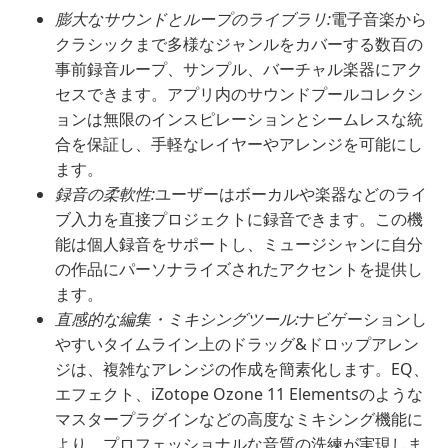
膨大なサウンドとループのライブラリ:
電子音楽から
クラシックまで多様なジャンルをカバーする数百の
事前録音ループ、サンプル、バーチャル楽器にアク
セスできます。アプリ内のサウンドプールコレクシ
ョンは無限のインスピレーションとシームレスな統
合を保証し、手軽なレイヤーやアレンジを可能にし
ます。
録音の柔軟性:
ユーザーはボーカルや楽器などのライ
ブ入力を直接プロジェクトに録音できます。この機
能は個人録音をサポートし、ミュージシャンに自分
の作品にパーソナライズされたアクセントを提供し
ます。
直感的な編集・ミキシングツール:
ナビゲーションし
やすいタイムライン上のドラッグ&ドロップアレン
ジは、複雑なアレンジの作成を簡素化します。EQ、
エフェクト、iZotope Ozone 11 Elementsのような
マスタープラグインなどの高度なミキシング機能に
より、プロフェッショナルな音質の洗練が実現しま