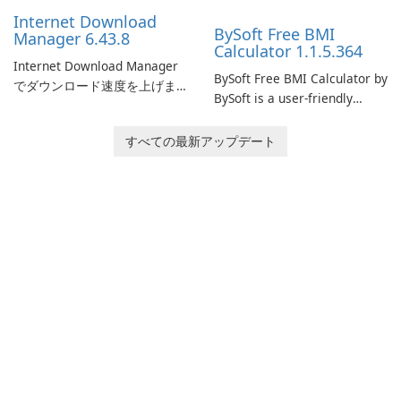
performance.
Internet Download
BySoft Free BMI
Manager 6.43.8
Calculator 1.1.5.364
Internet Download Manager
BySoft Free BMI Calculator by
でダウンロード速度を上げま
BySoft is a user-friendly
しょう!
software application
designed to help you
すべての最新アップデート
calculate your Body Mass
Index quickly and accurately.